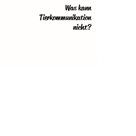
Was kann
Tierkommunikation
nicht?
ersetzt keine tierärztliche Diagnostik und
Behandlung
ersetzt keine liebevoll-konsequente
Erziehung :-)
ist kein Hellsehen oder Wahrsagen