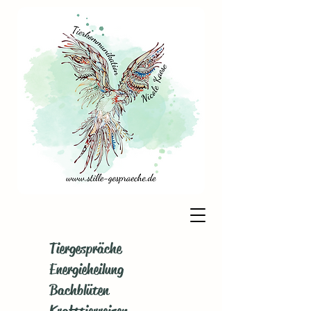
Tiergespräche
Energieheilung
Bachblüten