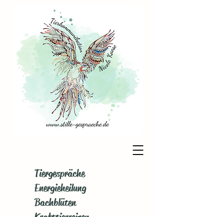
Tiergespräche
Energieheilung
Bachblüten