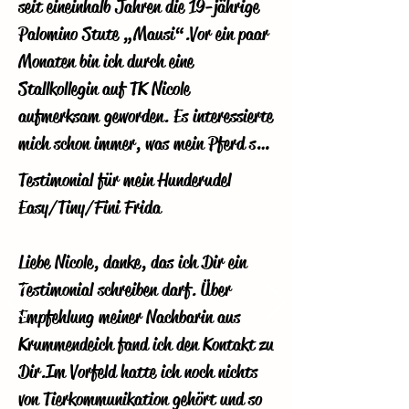
seit eineinhalb Jahren die 19-jährige 
Palomino Stute „Mausi“. Vor ein paar 
Monaten bin ich durch eine 
Stallkollegin auf TK Nicole 
aufmerksam geworden. Es interessierte 
mich schon immer, was mein Pferd so 
denkt, wie es sich fühlt und wie es ihr 
Testimonial für mein Hunderudel 
so geht! Natürlich war es für mich 
Easy/Tiny/Fini Frida

auch eine neue Erfahrung und war 
daher sehr gespannt, wie und ob das 
​Liebe Nicole, danke, das ich Dir ein 
denn wirklich funktioniert und setzte 
Testimonial schreiben darf. Über 
mich mit Nicole in Verbindung.

Empfehlung meiner Nachbarin aus 
Krummendeich fand ich den Kontakt zu 
Bei unserem ersten Kontakt war ich 
Dir. Im Vorfeld hatte ich noch nichts 
schon sehr erstaunt was mir alles über 
von Tierkommunikation gehört und so 